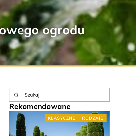
omowego ogrodu
Rekomendowane
E
ARANŻACJA WNĘTRZ
DOM