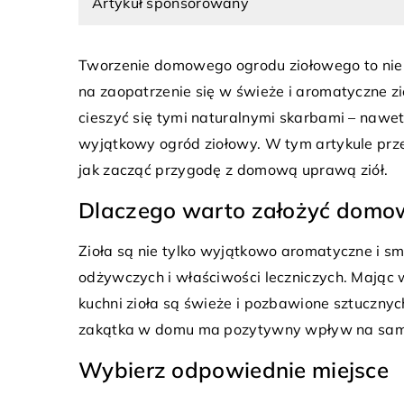
Artykuł sponsorowany
Tworzenie domowego ogrodu ziołowego to nie t
na zaopatrzenie się w świeże i aromatyczne zi
cieszyć się tymi naturalnymi skarbami – naw
wyjątkowy ogród ziołowy. W tym artykule prze
18 lipca 2023
nia 2025
jak zacząć przygodę z domową uprawą ziół.
Klasyczne meble gabin
sne rozwiązania w
Ponadczasowy styl w m
waniu pryszniców bez brodzika
Dlaczego warto założyć domow
Ponadczasowy styl i e
jakie korzyści niosą prysznice bez
Zioła są nie tylko wyjątkowo aromatyczne i s
biurze - odkryj klasycz
 i jak można je zintegrować w
odżywczych i właściwości leczniczych. Mając
gabinetowe, które doda
nej łazience, zapewniając
kuchni zioła są świeże i pozbawione sztucznyc
Twojej przestrzeni prac
i elegancki wygląd każdego
zakątka w domu ma pozytywny wpływ na samo
.
Wybierz odpowiednie miejsce