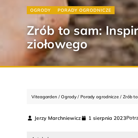
OGRODY
PORADY OGRODNICZE
Zrób to sam: Insp
ziołowego
Viteagarden
/
Ogrody
/
Porady ogrodnicze
/
Zrób t
Potr
Jerzy Marchniewicz
1 sierpnia 2023
ARANŻACJA WNĘTRZ
DOM