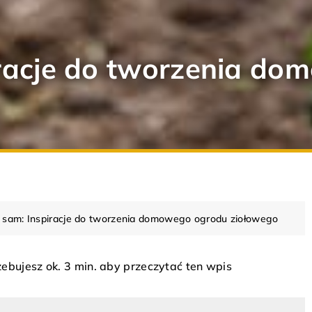
iracje do tworzenia d
o sam: Inspiracje do tworzenia domowego ogrodu ziołowego
zebujesz ok. 3 min. aby przeczytać ten wpis
DOM
MEBLE
KLASYCZNE
RODZAJ