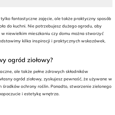
ylko fantastyczne zajęcie, ale także praktyczny sposób
oła do kuchni. Nie potrzebujesz dużego ogrodu, aby
et w niewielkim mieszkaniu czy domu można stworzyć
dstawimy kilka inspiracji i praktycznych wskazówek,
28 lutego 2025
etowe:
Klasyczne Inspiracje w Projektowaniu
iejscu pracy
Przestrzeni Wokół Domu i Ogrodu
y ogród ziołowy?
legancja w Twoim
Odkryj, jak klasyczne inspiracje mogą
maczne, ale także pełne zdrowych składników
ne meble
odmienić przestrzeń wokół Twojego d
 własny ogród ziołowy, zyskujesz pewność, że używane w
dzą prestiżu
i ogrodu. Dowiedz się, jak harmonijnie
h środków ochrony roślin. Ponadto, stworzenie zielonego
y!
połączyć elementy architektury, sztuki
poczucie i estetykę wnętrza.
ogrodowej i tradycyjnych materiałów, 
stworzyć estetyczną i funkcjonalną
przestrzeń zewnętrzną.