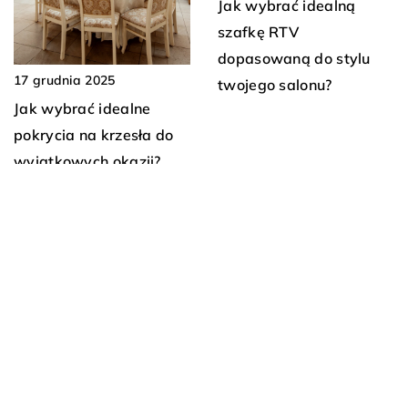
Jak wybrać idealną
szafkę RTV
dopasowaną do stylu
17 grudnia 2025
twojego salonu?
Jak wybrać idealne
pokrycia na krzesła do
wyjątkowych okazji?
13 marca 2026
3 października 2025
Jak elastyczne
Jak czarne grzejniki
przestrzenie biurowe
łazienkowe mogą