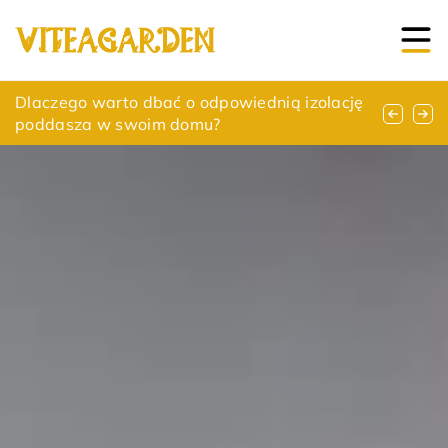
Jak stworzyć przytulne wnętrze z
Dlaczego warto dbać o odpowiednią izolację
Jak wybrać idealne meble skrzyniowe do
nowoczesnym akcentem?
poddasza w swoim domu?
nowoczesnego wnętrza?