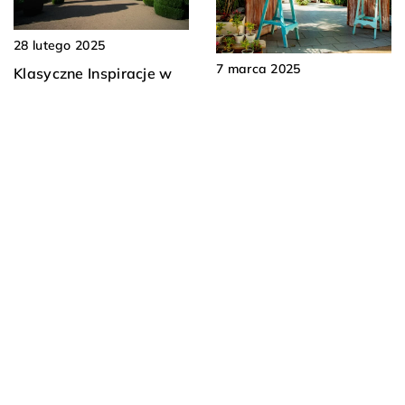
28 lutego 2025
7 marca 2025
Klasyczne Inspiracje w
Klasyczne inspiracje w
Projektowaniu
aranżacji
Przestrzeni Wokół Domu
przydomowych
i Ogrodu
przestrzeni
DODAJ KOMENTARZ