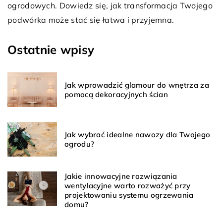
go
k
Dowiedz się, jakie czynniki wpływają na komfortowy
w
sen i jak stworzyć optymalne warunki w swojej
sypialni.
Ostatnie wpisy
Jak wprowadzić glamour do wnętrza za
pomocą dekoracyjnych ścian
Jak wybrać idealne nawozy dla Twojego
ogrodu?
Jakie innowacyjne rozwiązania
wentylacyjne warto rozważyć przy
projektowaniu systemu ogrzewania
domu?