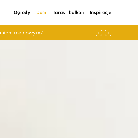
Ogrody
Dom
Taras i balkon
Inspiracje
ązaniom meblowym?