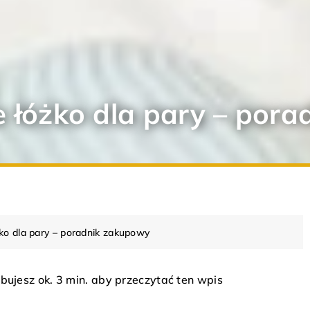
e łóżko dla pary – por
żko dla pary – poradnik zakupowy
bujesz ok. 3 min. aby przeczytać ten wpis
 WNĘTRZ
DOM
ARANŻACJA WNĘTRZ
D