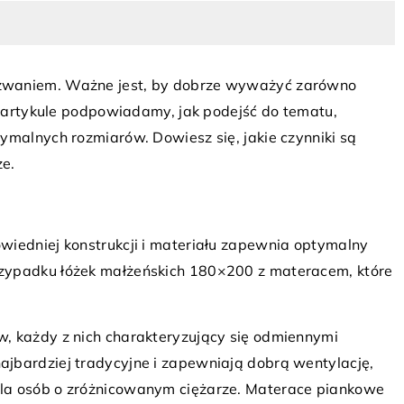
yzwaniem. Ważne jest, by dobrze wyważyć zarówno
ym artykule podpowiadamy, jak podejść do tematu,
ymalnych rozmiarów. Dowiesz się, jakie czynniki są
24 września 2023
ze.
Jak wybrać idealną paletę kolorów d
miejsca, w którym śpisz?
 mogą zwiększyć
fort Twojego domu?
Wybieranie odpowiedniej palety kolo
wiedniej konstrukcji i materiału zapewnia optymalny
dla miejsca do snu nie jest łatwe, ale
ty zewnętrzne mogą
zypadku łóżek małżeńskich 180×200 z materacem, które
gotowi jesteśmy pomóc. Dowiedz się, 
rawy
kołory wpływają na jakość snu i jak
go domu, chroniąc
dobrać idealne barwy do swojej sypial
ekorzystnymi
, każdy z nich charakteryzujący się odmiennymi
znymi. Odkryj
jbardziej tradycyjne i zapewniają dobrą wentylację,
 zwiększają komfort
la osób o zróżnicowanym ciężarze. Materace piankowe