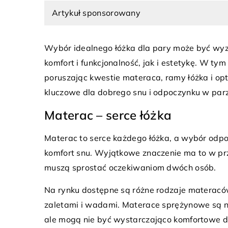
Artykuł sponsorowany
Wybór idealnego łóżka dla pary może być w
komfort i funkcjonalność, jak i estetykę. W t
poruszając kwestie materaca, ramy łóżka i opt
kluczowe dla dobrego snu i odpoczynku w par
6 stycznia 2026
nia 2024
Jak rolety zewnętrzne
mawia na korzyść
Materac – serce łóżka
bezpieczeństwo i kom
mywaków granitowych?
Materac to serce każdego łóżka, a wybór odpo
Dowiedz się, jak role
zalety posiadania zlewozmywaka
komfort snu. Wyjątkowe znaczenie ma to w pr
przyczynić się do pop
owego w domu. Nauka o
muszą sprostać oczekiwaniom dwóch osób.
bezpieczeństwa Twoje
ałości, estetyce i łatwości obsługi
przed włamaniami i ni
ezwykłych elementów kuchni.
Na rynku dostępne są różne rodzaje materaców
warunkami atmosferyc
zaletami i wadami. Materace sprężynowe są na
również, w jaki sposób
ale mogą nie być wystarczająco komfortowe d