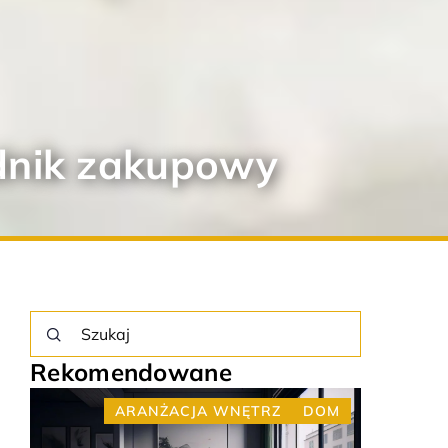
adnik zakupowy
Rekomendowane
OM
ARANŻACJA WNĘTRZ
DOM