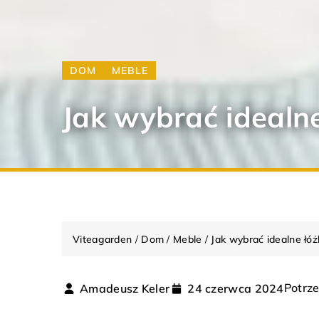
DOM
MEBLE
Jak wybrać idealn
Viteagarden
/
Dom
/
Meble
/
Jak wybrać idealne łó
Potrze
Amadeusz Keler
24 czerwca 2024
ARANŻACJA WNĘTRZ
DOM
ARANŻACJA