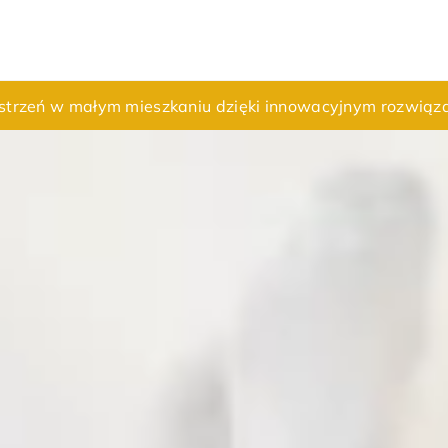
zy dla Twojego ogrodu?
estrzeń w małym mieszkaniu dzięki innowacyjnym rozwi
wór zwrotny do instalacji hydraulicznej?