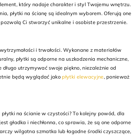
ement, który nadaje charakter i styl Twojemu wnętrzu.
nia, płytki na ścianę są idealnym wyborem. Oferują one
29 czerwca 2023
 pozwolą Ci stworzyć unikalne i osobiste przestrzenie.
Organizacja przestrzeni w przedpokoju
Jak maksymalnie wykorzystać szafy n
osobów na
ubrania i dodatki
j wytrzymałości i trwałości. Wykonane z materiałów
Organizacja przestrzeni w przedpokoj
uralny, płytki są odporne na uszkodzenia mechaniczne,
, porządki na
pomocą odpowiednio zaprojektowanyc
ne długo utrzymywać swoje piękno, niezależnie od
acje. Zobacz, jak
wykorzystanych szaf na ubrania i doda
etnie będą wyglądać jako
płytki elewacyjne
, ponieważ
lkon lub taras,
to klucz do utrzymania porządku i
funkcjonalności.
 płytki na ścianie w czystości? To kolejny powód, dla
jest gładka i niechłonna, co sprawia, że są one odporne
arczy wilgotna szmatka lub łagodne środki czyszczące,