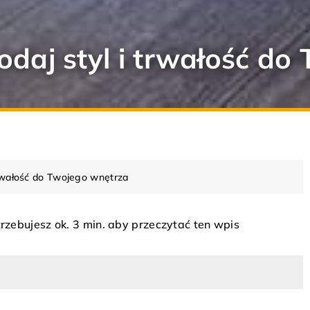
Dodaj styl i trwałość d
 trwałość do Twojego wnętrza
rzebujesz ok. 3 min. aby przeczytać ten wpis
PORADY
ARANŻACJA WNĘTRZ
DO