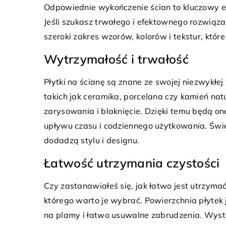
Odpowiednie wykończenie ścian to kluczowy el
Jeśli szukasz trwałego i efektownego rozwiąza
szeroki zakres wzorów, kolorów i tekstur, które
3 kwietnia 2023
Wytrzymałość i trwałość
 2025
Taras drewniany. 5 sp
rać Idealną Dekorację Stołu na
Płytki na ścianę są znane ze swojej niezwykłe
dekorację tarasu
ne Przyjęcia”
takich jak ceramika, porcelana czy kamień nat
Po zimie czas na wiosnę
się, jak stworzyć wyjątkową
zarysowania i blaknięcie. Dzięki temu będą o
tarasie oraz nowe aranż
ę na świątecznym stole dzięki
upływu czasu i codziennego użytkowania. Świ
możesz urządzić swój ba
dnim dekoracjom. Odkryj
dodadzą stylu i designu.
aby […]
e trendy i zainspiruj się
Łatwość utrzymania czystości
i, które zachwycą Twoich gości.
Czy zastanawiałeś się, jak łatwo jest utrzymać
którego warto je wybrać. Powierzchnia płytek 
na plamy i łatwo usuwalne zabrudzenia. Wyst