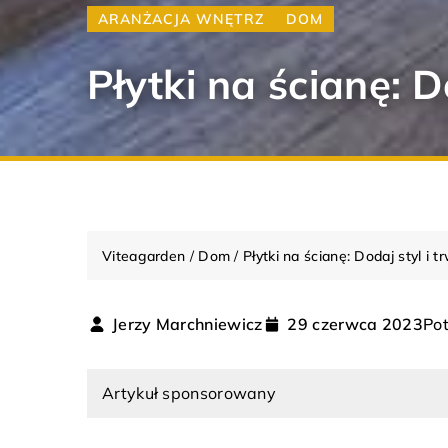
ARANŻACJA WNĘTRZ
DOM
Płytki na ścianę: 
Viteagarden
/
Dom
/
Płytki na ścianę: Dodaj styl i
Pot
Jerzy Marchniewicz
29 czerwca 2023
ARANŻACJA WNĘTRZ
DOM
Artykuł sponsorowany