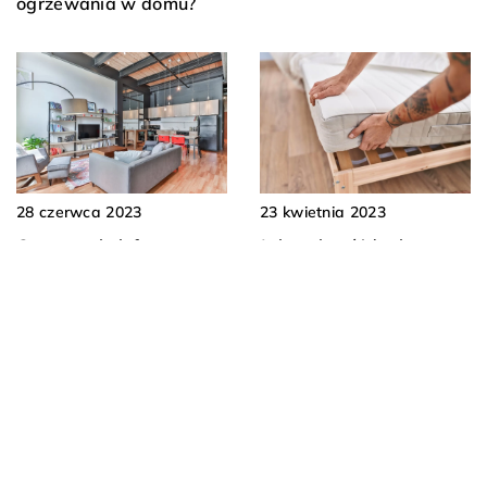
ogrzewania w domu?
23 kwietnia 2023
28 czerwca 2023
Jak wybrać idealny
Czy w stylu loftowym
materac dla zdrowego
można używać
snu
obrazów? – poradnik na
piękne obrazy do
loftowego wnętrza
DODAJ KOMENTARZ