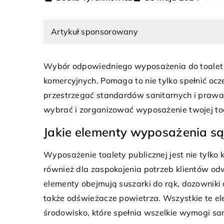
Artykuł sponsorowany
Wybór odpowiedniego wyposażenia do toalet pu
komercyjnych. Pomaga to nie tylko spełnić oc
nia 2025
przestrzegać standardów sanitarnych i prawa
5 kwietnia 2026
są korzyści z wyboru kotłów na
wybrać i zorganizować wyposażenie twojej toa
 do ogrzewania domu?
Jak Wybrać Idealne B
Wnętrza?
Jakie elementy wyposażenia są 
awiasz się nad wyborem źródła
 Kotły na pellet to ekologiczne i
Odkryj, jak dobrać bież
Wyposażenie toalety publicznej jest nie tylk
iczne rozwiązanie dla Twojego
harmonijnie wkomponu
również dla zaspokojenia potrzeb klientów o
dkryj zalety i przekonaj się,
wnętrza, dodając im st
elementy obejmują suszarki do rąk, dozowniki d
go warto rozważyć tę opcję
funkcjonalności. Przek
także odświeżacze powietrza. Wszystkie te el
ania.
zwrócić uwagę przy w
środowisko, które spełnia wszelkie wymogi sa
oraz jak odpowiednio