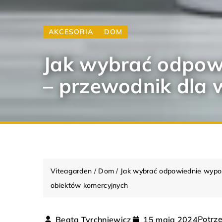
AKCESORIA
DOM
Jak wybrać odpowi
– przewodnik dla 
Viteagarden
/
Dom
/
Jak wybrać odpowiednie wyposa
obiektów komercyjnych
DOM
OŚWIETLENIE
ARANŻACJ
Potrze
Beata Tyrchniewicz
15 maja 2024