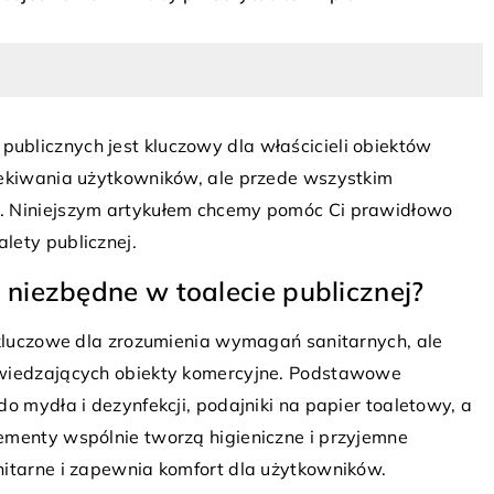
blicznych jest kluczowy dla właścicieli obiektów
zekiwania użytkowników, ale przede wszystkim
. Niniejszym artykułem chcemy pomóc Ci prawidłowo
24 stycznia 2025
lety publicznej.
Wpływ nowoczesnych kratek
ieżniki do Twojego
wentylacyjnych na estetykę i
niezbędne w toalecie publicznej?
funkcjonalność wnętrz
niki, które
o kluczowe dla zrozumienia wymagań sanitarnych, ale
Nowoczesne kratki wentylacyjne nie 
ją się w Twoje
dwiedzających obiekty komercyjne. Podstawowe
poprawiają cyrkulację powietrza, ale
ylu i
o mydła i dezynfekcji, podajniki na papier toaletowy, a
również wpływają na estetykę wnętr
onaj się, na co
ementy wspólnie tworzą higieniczne i przyjemne
Poznaj ich zalety oraz dowiedz się, ja
yborze materiału
nitarne i zapewnia komfort dla użytkowników.
harmonijnie łączą funkcjonalność z
 je dopasować do