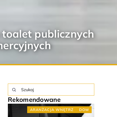
toalet publicznych
mercyjnych
Rekomendowane
OM
DOM
OŚWIETLENIE