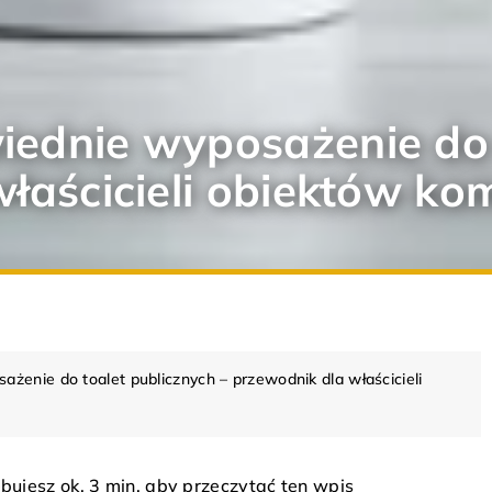
ednie wyposażenie do 
właścicieli obiektów ko
żenie do toalet publicznych – przewodnik dla właścicieli
A WNĘTRZ
DOM
ARANŻACJA WNĘTRZ
D
bujesz ok. 3 min. aby przeczytać ten wpis