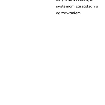
systemom zarządzania
ogrzewaniem
podłogowym
15 lutego 2024
12 lipca 2025
Personalizacja wnętrz
Jak wybrać idealne
za pomocą krzeseł – jaki
prześcieradło do Twojej
sposobami można to jak
sypialni?
najlepiej osiągnąć