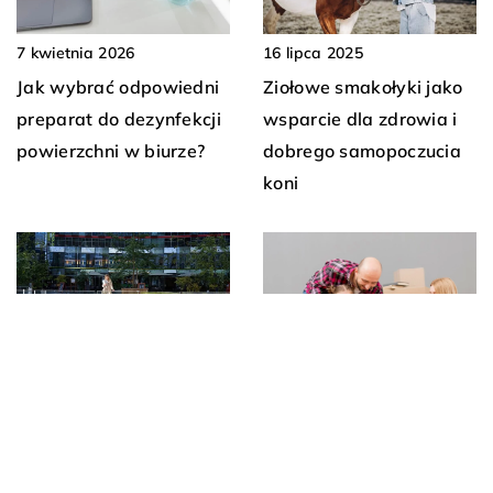
16 lipca 2025
7 kwietnia 2026
Ziołowe smakołyki jako
Jak wybrać odpowiedni
wsparcie dla zdrowia i
preparat do dezynfekcji
dobrego samopoczucia
powierzchni w biurze?
koni
10 kwietnia 2025
Jak wybrać idealne
23 kwietnia 2024
miejsce na siedzibę
Jak zaplanować
firmy?
przeprowadzkę
domową?