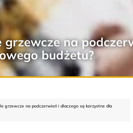
le grzewcze na podczerw
mowego budżetu?
ele grzewcze na podczerwień i dlaczego są korzystne dla
CESORIA
DOM
ARANŻACJA WNĘTRZ
DO