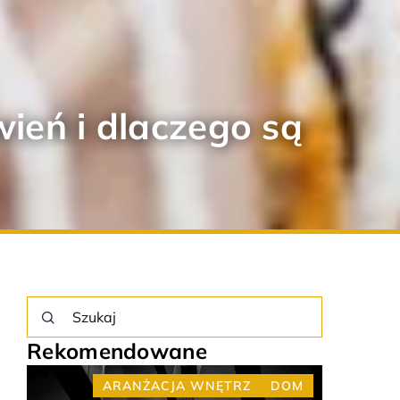
ień i dlaczego są
Rekomendowane
M
INSPIRACJE