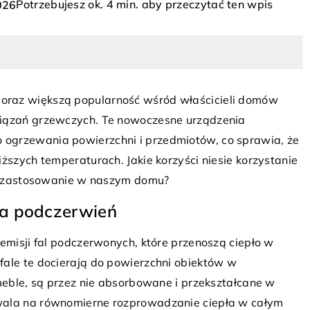
Potrzebujesz ok. 4 min. aby przeczytać ten wpis
026
oraz większą popularność wśród właścicieli domów
wiązań grzewczych. Te nowoczesne urządzenia
ogrzewania powierzchni i przedmiotów, co sprawia, że
ższych temperaturach. Jakie korzyści niesie korzystanie
24 lutego 2025
ocioł 5 klasy i
jej zastosowanie w naszym domu?
Jak wykorzystać wzory w paski, aby
Czyste Powietrze?
optycznie powiększyć przestrzeń w T
na podczerwień
ia wyboru kotła 5
domu?
wydajnym i
 emisji fal podczerwonych, które przenoszą ciepło w
Wprowadź do swojego wnętrza wzory
iem. Dowiedz się,
fale te docierają do powierzchni obiektów w
paski i odkryj, jak mogą one optycznie
amu Czyste
 meble, są przez nie absorbowane i przekształcane w
zmienić postrzeganie przestrzeni.
ć koszty nowego
wala na równomierne rozprowadzanie ciepła w całym
Dowiedz się, w jaki sposób odpowiedn