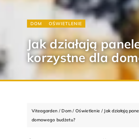
DOM
OŚWIETLENIE
Jak działają pane
korzystne dla do
Viteagarden
/
Dom
/
Oświetlenie
/
Jak działają pan
domowego budżetu?
INSPIRACJE
AK