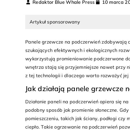
Redaktor Blue Whale Press
10 marca 2
Artykuł sponsorowany
Panele grzewcze na podczerwień zdobywają c
szukających efektywnych i ekologicznych roz
wykorzystują promieniowanie podczerwone do 
23 czerwca 2024
wnętrza stają się przyjemniejsze nawet przy ni
Jak wybrać odpowiedni k
z tej technologii i dlaczego warto rozważyć 
skorzystać z programu 
Jak działają panele grzewcze 
Poznaj kluczowe kryter
 2023
klasy, aby cieszyć się 
sne projekty domów – harmonia
Działanie paneli na podczerwień opiera się na
ekologicznym ogrzewan
alności i designu
podobny sposób jak promienie słoneczne. Gdy 
jak skorzystać z progr
pomieszczeniu, takich jak ściany, podłogi czy
sne projekty domów przyciągają
Powietrze i zredukowa
ciepło. Takie ogrzewanie na podczerwień poz
iększą uwagę osób poszukujących