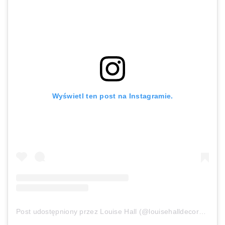
Wyświetl ten post na Instagramie.
Post udostępniony przez Louise Hall (@louisehalldecorative)