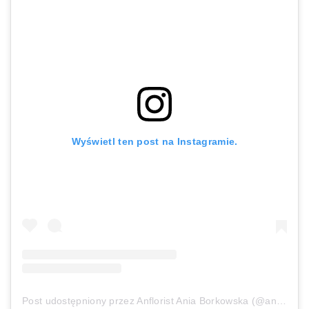
Wyświetl ten post na Instagramie.
Post udostępniony przez Anflorist Ania Borkowska (@anflorist_ab)