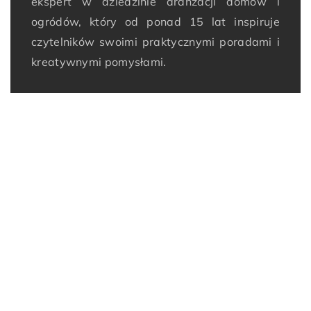
ekspert w dziedzinie aranżacji domów i
ogródów, który od ponad 15 lat inspiruje
czytelników swoimi praktycznymi poradami i
kreatywnymi pomysłami.
ZOBACZ RÓWNIEŻ
29 lutego 2024
14 maja 2024
Jak przygotować dom i
Przygotowanie domu i