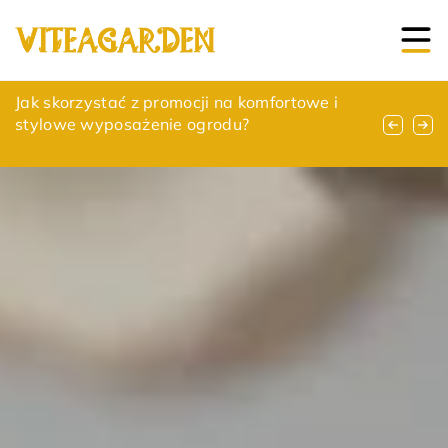
Jak poprawić efektywność energetyczną w
Jak skorzystać z promocji na komfortowe i
Inteligentne rozwiązania dla efektywnego
domu dzięki nowoczesnym systemom
stylowe wyposażenie ogrodu?
zarządzania ogrzewaniem w domu
zarządzania ogrzewaniem podłogowym