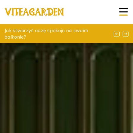
Jak wybrać odpowiednie automaty do bram
Jak stworzyć oazę spokoju na swoim
Tworzenie nastrojowego oświetlenia na
segmentowych?
balkonie?
tarasie i balkonie