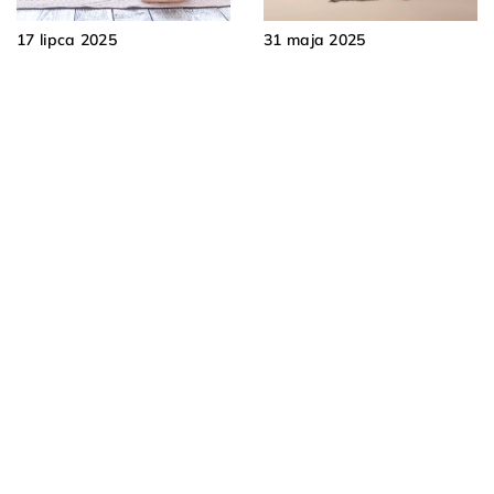
17 lipca 2025
31 maja 2025
Wprowadzenie do sztuki
Jak stworzyć harmonijną
feng shui w aranżacji
przestrzeń w stylu
domowej przestrzeni
orientalnym?
DODAJ KOMENTARZ