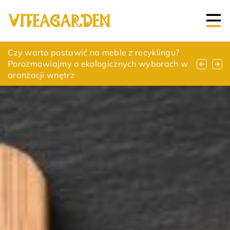
Jak czarne grzejniki łazienkowe mogą
Czy warto postawić na meble z recyklingu?
Jak wybrać idealne miejsce w ogrodzie na
odmienić wygląd Twojej łazienki?
Porozmawiajmy o ekologicznych wyborach w
relaksującą przestrzeń do bujania?
aranżacji wnętrz