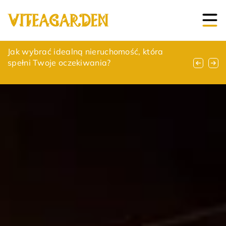
Jak wybrać idealną działkę pod budowę
Jak wybrać idealną nieruchomość, która
Jak nowoczesne wzornictwo mebli
domu?
spełni Twoje oczekiwania?
sklepowych wpływa na doświadczenie
klienta?