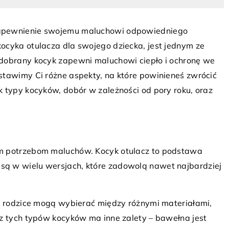
zapewnienie swojemu maluchowi odpowiedniego
ocyka otulacza dla swojego dziecka, jest jednym ze
 dobrany kocyk zapewni maluchowi ciepło i ochronę we
stawimy Ci różne aspekty, na które powinieneś zwrócić
17 marca 2024
 typy kocyków, dobór w zależności od pory roku, oraz
Przygotowanie ogrodu do zimy –
 sobą zakup działki
najważniejsze porady
Zadbaj o swój ogród przed nadchodzą
em do jeziora może
zimą. Odkryj ważne porady i wskazówk
żliwości
ym potrzebom maluchów. Kocyk otulacz to podstawa
jak odpowiednio przygotować rośliny i
e wartości
ą w wielu wersjach, które zadowolą nawet najbardziej
sprzęt ogrodowy na zimowy odpoczyn
kalne poczucie
z się, jakie
taka inwestycja i
z, rodzice mogą wybierać między różnymi materiałami,
e życie.
 z tych typów kocyków ma inne zalety – bawełna jest