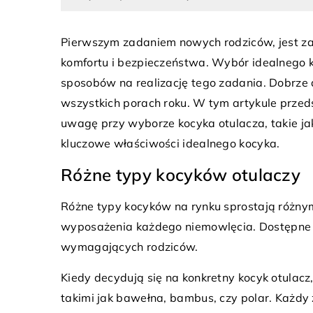
Pierwszym zadaniem nowych rodziców, jest 
komfortu i bezpieczeństwa. Wybór idealnego k
sposobów na realizację tego zadania. Dobrze
wszystkich porach roku. W tym artykule przed
7 listopada 2025
ia 2024
uwagę przy wyborze kocyka otulacza, takie jak
Jakie korzyści niesie za
ać o rośliny w domu podczas
kluczowe właściwości idealnego kocyka.
z dostępem do jeziora?
h miesięcy?
Różne typy kocyków otulaczy
Zakup działki z dostęp
 się, jak zapewnić odpowiednią
oferować wyjątkowe mo
cję roślinom doniczkowym zimą.
Różne typy kocyków na rynku sprostają różn
rekreacyjne, zwiększeni
etody nawilżania powietrza,
wyposażenia każdego niemowlęcia. Dostępne s
nieruchomości oraz uni
wywania podlewania oraz
wymagających rodziców.
bliskości natury. Dowied
ia odpowiedniego oświetlenia.
korzyści niesie ze sobą 
Kiedy decydują się na konkretny kocyk otulac
jak wpływa na codzienn
takimi jak bawełna, bambus, czy polar. Każdy