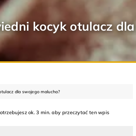
edni kocyk otulacz dl
otulacz dla swojego malucha?
otrzebujesz ok. 3 min. aby przeczytać ten wpis
RODY
RODZAJE
RODZAJE
ZIMOW