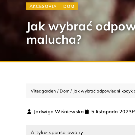
AKCESORIA
DOM
Jak wybrać odpowi
malucha?
Viteagarden
/
Dom
/
Jak wybrać odpowiedni kocyk 
P
Jadwiga Wiśniewska
5 listopada 2023
RODZAJE
ZIMOWE
OG
Artykuł sponsorowany