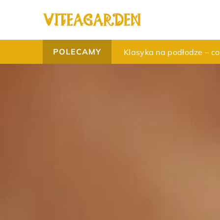
POLECAMY
Jak stworzyć przytulną 
Klasyka na podłodze – co
Jak wybrać optymalną mo