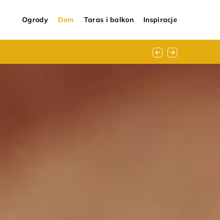
Ogrody
Dom
Taras i balkon
Inspiracje
?
dla twojego domu