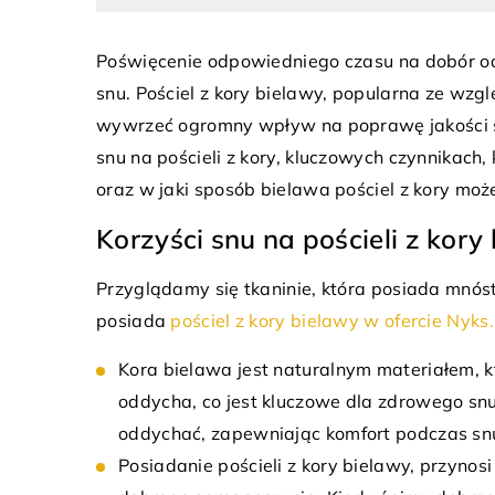
Poświęcenie odpowiedniego czasu na dobór odp
snu. Pościel z kory bielawy, popularna ze wzg
wywrzeć ogromny wpływ na poprawę jakości sn
7 czerwca
snu na pościeli z kory, kluczowych czynnikach
21 maja 2025
Do jakieg
oraz w jaki sposób bielawa pościel z kory mo
Jak efektywnie organizować przestrzeń
klasyczny
do segregacji odpadów w domu?
Korzyści snu na pościeli z kory
Obrazy ba
Dowiedz się, jak sprawnie zaplanować
sztuki, pe
Przyglądamy się tkaninie, która posiada mnóstwo
domową przestrzeń do segregacji
do jakiego
posiada
pościel z kory bielawy w ofercie Nyks.
odpadów, aby była funkcjonalna i
estetyczna, przy jednoczesnym dbaniu o
Kora bielawa jest naturalnym materiałem, kt
środowisko naturalne.
oddycha, co jest kluczowe dla zdrowego snu
oddychać, zapewniając komfort podczas sn
Posiadanie pościeli z kory bielawy, przynosi