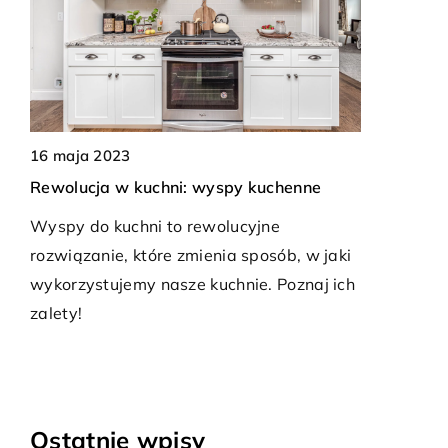
21 maja 2025
Jak efektywnie organizować przestrzeń
spy kuchenne
do segregacji odpadów w domu?
lucyjne
Dowiedz się, jak sprawnie zaplanować
ia sposób, w jaki
domową przestrzeń do segregacji
hnie. Poznaj ich
odpadów, aby była funkcjonalna i
estetyczna, przy jednoczesnym dbaniu 
środowisko naturalne.
Ostatnie wpisy