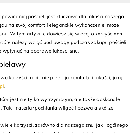
owiedniej pościeli jest kluczowe dla jakości naszego
lędu na swój komfort i eleganckie wykończenie, może
u. W tym artykule dowiesz się więcej o korzyściach
 2023
, które należy wziąć pod uwagę podczas zakupu pościeli,
o wnętrza pasują obrazy w
16 maja 2023
że wpłynąć na poprawę jakości snu.
m stylu?
Rewolucja w kuchni: wy
 bielawy
rokowe — szlachetne dzieła
Wyspy do kuchni to rewo
łne przepychu i elegancji. Odkryj,
rozwiązanie, które zmien
 korzyści, a nic nie przebija komfortu i jakości, jaką
 wnętrza najlepiej pasują!
wykorzystujemy nasze kuc
pl
.
zalety!
óry jest nie tylko wytrzymałym, ale także doskonale
. Taki materiał pochłania wilgoć i pozwala skórze
u.
 wiele korzyści, zarówno dla naszego snu, jak i ogólnego