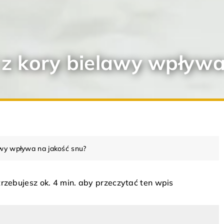
i z kory bielawy wpływa
lawy wpływa na jakość snu?
rzebujesz ok. 4 min. aby przeczytać ten wpis
ARANŻACJA WNĘTRZ