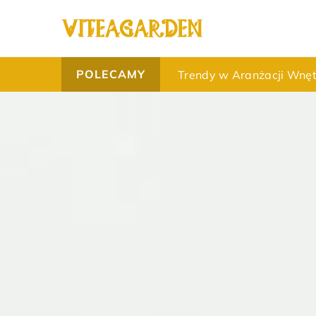
POLECAMY
Kreatywne sposoby na w
Trendy w Aranżacji Wnęt
Poradnik ochrony domu p