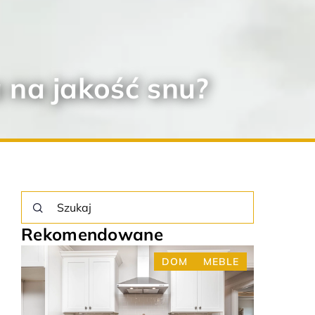
 na jakość snu?
Rekomendowane
DOM
MEBLE
ARANŻACJA WNĘTRZ
DOM