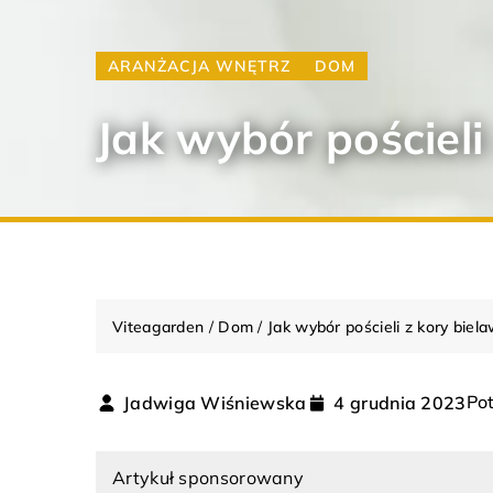
ARANŻACJA WNĘTRZ
DOM
Jak wybór pościel
Viteagarden
/
Dom
/
Jak wybór pościeli z kory bie
Pot
Jadwiga Wiśniewska
4 grudnia 2023
ARANŻACJA WNĘTRZ
DOM
Artykuł sponsorowany